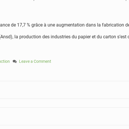
issance de 17,7 % grâce à une augmentation dans la fabrication 
(Ansd), la production des industries du papier et du carton s’est
ction
Leave a Comment
on
Industries
du
carton:
la
fabrication
des
sacs
en
papier
booste