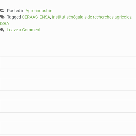
Posted in
Agro-industrie
Tagged
CERAAS
,
ENSA
,
Institut sénégalais de recherches agricoles
,
ISRA
Leave a Comment
on
Des
chercheurs
de
l’ISRA
démarrent
l’école
d’hivernage,
une
session
de
partage
de
résultats
et
de