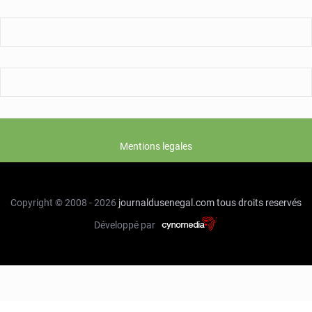
visites
sur
le
terrain
Mentions legales
Copyright © 2008 - 2026
journaldusenegal.com
tous droits reservés
Développé par