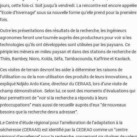
jours, cette fois-ci. Soit jusqu’à vendredi. La rencontre est encore appelée
‘’Ecole d’hivernage’’ sous sa nouvelle forme qu’elle prend pour la première
fois.
Outre les présentations des résultats de la recherche, les ingénieurs
agronomes feront une tournée auprès des producteurs pour voir si les
technologies qu’ils ont développées sont utilisées par les paysans. Ce
périple les mènera en milieu paysan et dans des stations de recherche de
Thiès, Bambey, Nioro, Kolda, Séfa, Tambacounda, Kaffrine et Kaolack.
Ces visites de terrain devront les aider à déterminer les raisons de
l’utilisation ou de la non-utilisation des produits de leurs innovations, a
expliqué Ndjido Ardo Kane, directeur du CERAAS, lors d’une visite de
champ démonstration. Selon lui, ce sont des moments d’évaluations qui
leur permettront de ‘’voir si la recherche a répondu à leurs
préoccupations’’ mais aussi de recueillir auprès d’eux ‘’de nouveaux
besoins que la recherche devra adresser’’.
Le Centre d’étude régional pour l’amélioration de l’adaptation à la
sécheresse (CERAAS) est identifié par la CEDEAO comme un ‘’centre
régional d’excellence’’ pour la recherche, concernant six chaînes de valeur