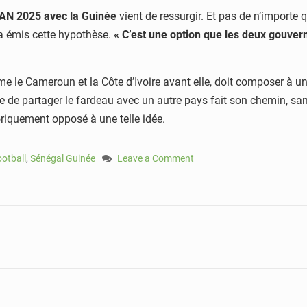
 CAN 2025 avec la Guinée
vient de ressurgir. Et pas de n’importe q
 a émis cette hypothèse.
« C’est une option que les deux gouve
me le Cameroun et la Côte d’Ivoire avant elle, doit composer à 
dée de partager le fardeau avec un autre pays fait son chemin, sa
riquement opposé à une telle idée.
ootball
,
Sénégal Guinée
Leave a Comment
on
Le
Sénégal
pourrait
co-
organiser
la
CAN
2025
avec