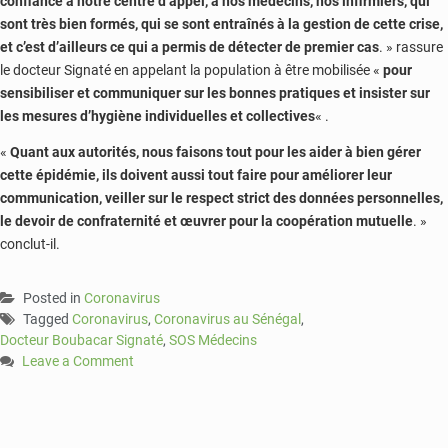
confiance à notre centre d’appel, à nos médecins, nos infirmiers, qui
sont très bien formés, qui se sont entraînés à la gestion de cette crise,
et c’est d’ailleurs ce qui a permis de détecter de premier cas
. » rassure
le docteur Signaté en appelant la population à être mobilisée «
pour
sensibiliser et communiquer sur les bonnes pratiques et insister sur
les mesures d’hygiène individuelles et collectives
« .
«
Quant aux autorités, nous faisons tout pour les aider à bien gérer
cette épidémie, ils doivent aussi tout faire pour améliorer leur
communication, veiller sur le respect strict des données personnelles,
le devoir de confraternité et œuvrer pour la coopération mutuelle
. »
conclut-il.
Posted in
Coronavirus
Tagged
Coronavirus
,
Coronavirus au Sénégal
,
Docteur Boubacar Signaté
,
SOS Médecins
Leave a Comment
on
Coronavirus:
SOS
médecins