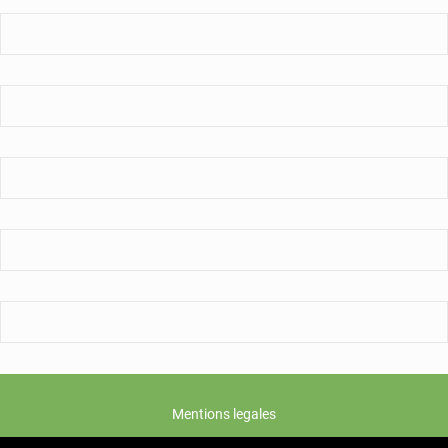
deux
dealers.
Mentions legales