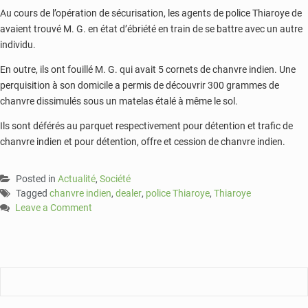
Au cours de l’opération de sécurisation, les agents de police Thiaroye de
avaient trouvé M. G. en état d’ébriété en train de se battre avec un autre
individu.
En outre, ils ont fouillé M. G. qui avait 5 cornets de chanvre indien. Une
perquisition à son domicile a permis de découvrir 300 grammes de
chanvre dissimulés sous un matelas étalé à même le sol.
Ils sont déférés au parquet respectivement pour détention et trafic de
chanvre indien et pour détention, offre et cession de chanvre indien.
Posted in
Actualité
,
Société
Tagged
chanvre indien
,
dealer
,
police Thiaroye
,
Thiaroye
Leave a Comment
on
Thiaroye
:
La
police
arrête