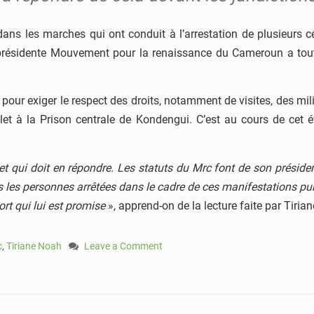
ns les marches qui ont conduit à l’arrestation de plusieurs ce
 présidente Mouvement pour la renaissance du Cameroun a tout 
 pour exiger le respect des droits, notamment de visites, des mil
et à la Prison centrale de Kondengui. C’est au cours de cet é
s et qui doit en répondre. Les statuts du Mrc font de son préside
tes les personnes arrêtées dans le cadre de ces manifestations publ
mort qui lui est promise
», apprend-on de la lecture faite par Tiria
c
,
Tiriane Noah
Leave a Comment
on
Organisation
des
marches