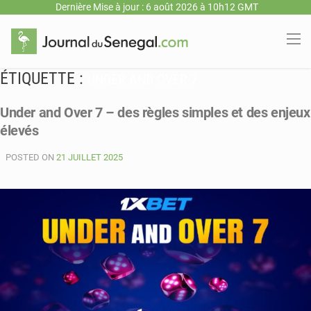
Dernière Mise à jour : 6 août 2026 à 10h12 GMT
ÉTIQUETTE :
UNDER AND OVER 7
Under and Over 7 – des règles simples et des enjeux
élevés
POSTED ON
21 JUILLET 2025