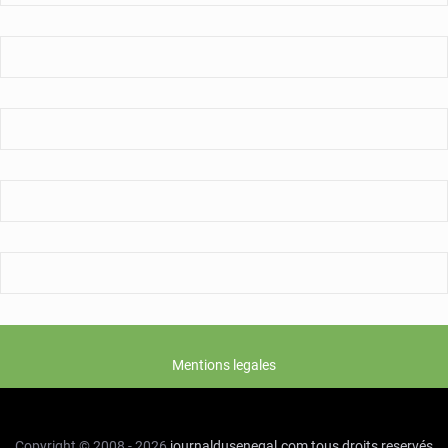
et
des
enjeux
élevés
Mentions legales
Copyright © 2008 - 2026
journaldusenegal.com
tous droits reservés