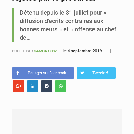
Détenu depuis le 31 juillet pour «
Sénégal : Ousmane Diagne prêtera serment le 11 août comme président du Conseil constitutionnel
diffusion d’écrits contraires aux
bonnes meurs » et « offense au chef
de…
le:
4 septembre 2019
PUBLIÉ PAR
SAMBA SOW
Partager sur Facebook
Tweetez!