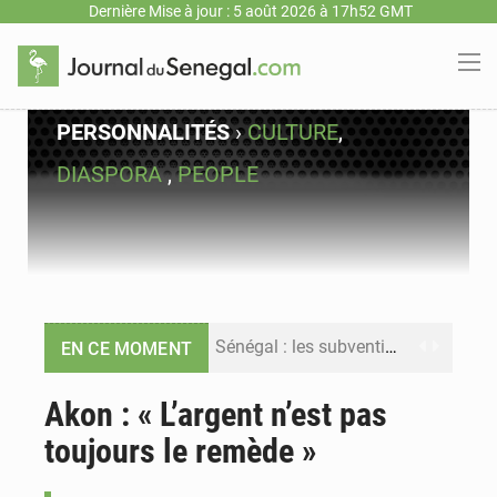
Dernière Mise à jour : 5 août 2026 à 17h52 GMT
PERSONNALITÉS
›
CULTURE
,
DIASPORA
,
PEOPLE
Sénégal : les subventions à l’énergie bondissent à 729 milliards FCFA pour contenir les prix des carburants et de l’électricité
EN CE MOMENT
Sénégal : le niveau du fleuve Sénégal poursuit sa montée à Podor, les autorités appellent à la vigilance
Akon : « L’argent n’est pas
toujours le remède »
Sénégal : Ousmane Diagne prêtera serment le 11 août comme président du Conseil constitutionnel
Pétrole : le Sénégal clarifie les revenus tirés du champ de Sangomar et réfute les accusations sur un faible retour financier