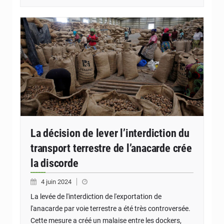
Women work at a cashew nut warehouse in Abidjan, Ivory
Coast, July 12, 2018. Picture taken July 12, 2018.
REUTERS/ Luc Gnago - RC19876B52E0
La décision de lever l’interdiction du
transport terrestre de l’anacarde crée
la discorde
4 juin 2024
La levée de l'interdiction de l'exportation de
l'anacarde par voie terrestre a été très controversée.
Cette mesure a créé un malaise entre les dockers,