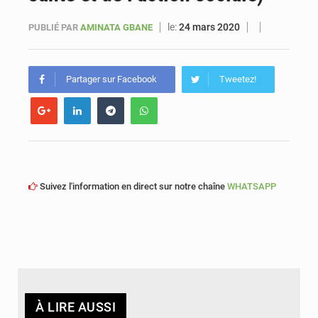
le:
24 mars 2020
PUBLIÉ PAR
AMINATA GBANE
Sénégal : Ousmane Diagne prêtera serment le 11 août comme président du Conseil constitutionnel
Partager sur Facebook
Tweetez!
Suivez l'information en direct sur notre chaîne
WHATSAPP
À LIRE AUSSI