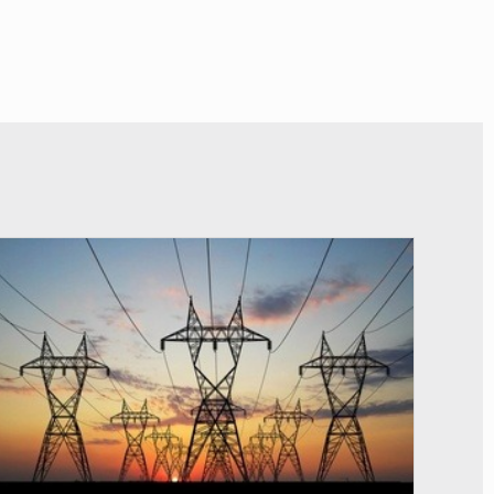
© RTS