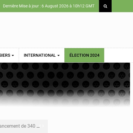
Dernière Mise à jour : 6 August 2026 à 10h12 GMT
SIERS
INTERNATIONAL
ÉLECTION 2024
 priorités de la Vision Sénégal 2050