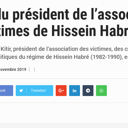
6 août 2026
Sénégal : la presse salue le nouvel appui financier 
u président de l’asso
5 août 2026
Sénégal : les subventions à l’énergie bondissent à 729 milliards FCFA pour contenir les pri
times de Hissein Hab
5 août 2026
Sénégal : le niveau du fleuve Sénégal poursuit sa montée à Podor, les autor
5 août 2026
Sénégal : Ousmane Diagne prêtera serment le 11 août comme président 
Kitir, président de l’association des victimes, des 
litiques du régime de Hissein Habré (1982-1990), 
novembre 2019
book
Tweetez!