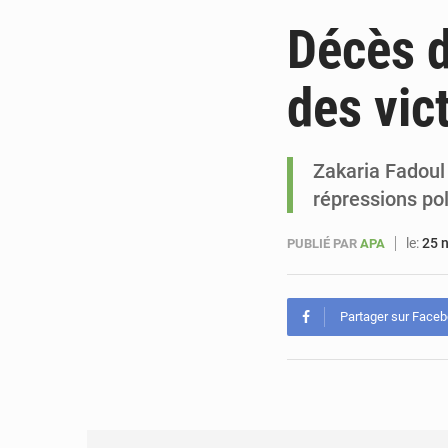
Décès d
des vic
Zakaria Fadoul 
répressions po
le:
25 
PUBLIÉ PAR
APA
Partager sur Face