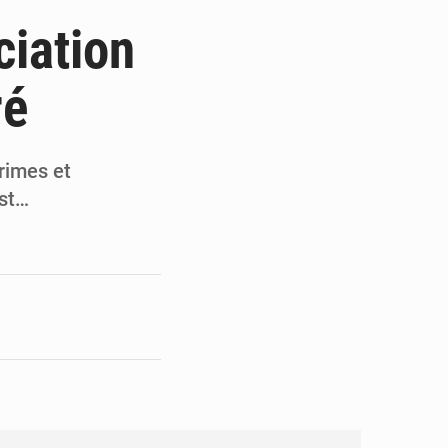
de la Banque mondiale
ciation
x des carburants et de l’électricité
ré
ités appellent à la vigilance
du Conseil constitutionnel
crimes et
est…