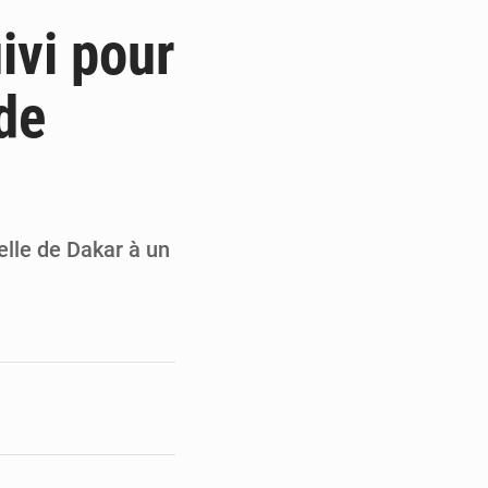
de la Banque mondiale
ivi pour
x des carburants et de l’électricité
de
ités appellent à la vigilance
du Conseil constitutionnel
lle de Dakar à un