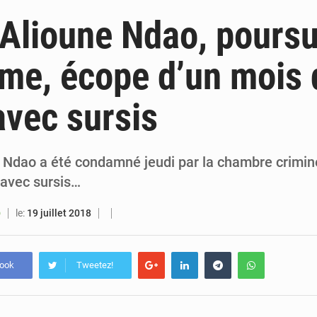
6 août 2026
Sénégal : la presse salue le nouvel appui financier 
Alioune Ndao, poursu
5 août 2026
Sénégal : les subventions à l’énergie bondissent à 729 milliards FCFA pour contenir les pri
sme, écope d’un mois 
5 août 2026
Sénégal : le niveau du fleuve Sénégal poursuit sa montée à Podor, les autor
avec sursis
5 août 2026
Sénégal : Ousmane Diagne prêtera serment le 11 août comme président 
 Ndao a été condamné jeudi par la chambre crimine
 avec sursis…
le:
19 juillet 2018
O
book
Tweetez!