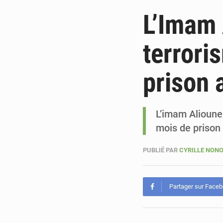
L’Imam 
terrori
prison 
L’imam Alioune
mois de prison
PUBLIÉ PAR
CYRILLE NON
Partager sur Face