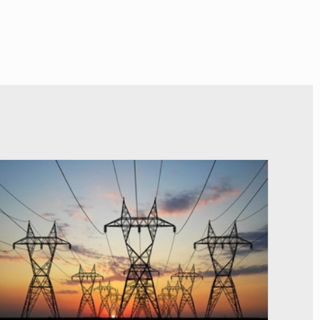
© RTS