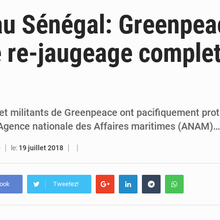
6 août 2026
Sénégal : la presse salue le nouvel appui financier 
au Sénégal: Greenpea
5 août 2026
Sénégal : les subventions à l’énergie bondissent à 729 milliards FCFA pour contenir les pri
e re-jaugeage comple
5 août 2026
Sénégal : le niveau du fleuve Sénégal poursuit sa montée à Podor, les autor
5 août 2026
Sénégal : Ousmane Diagne prêtera serment le 11 août comme président 
et militants de Greenpeace ont pacifiquement prote
l’Agence nationale des Affaires maritimes (ANAM)…
le:
19 juillet 2018
O
book
Tweetez!