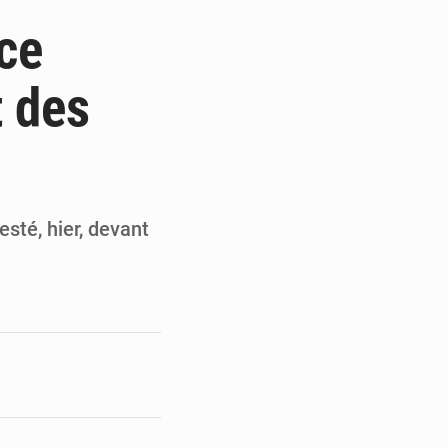
de la Banque mondiale
ce
x des carburants et de l’électricité
t des
ités appellent à la vigilance
du Conseil constitutionnel
sté, hier, devant