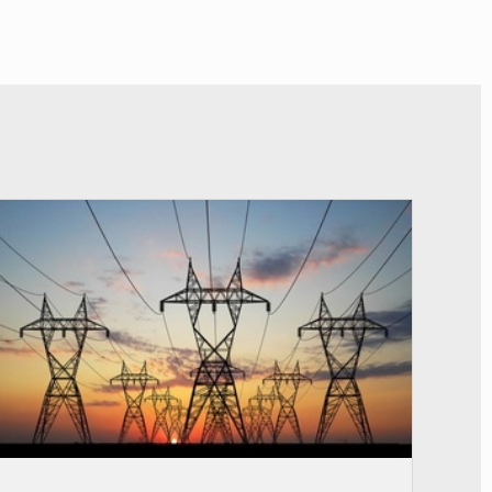
© RTS