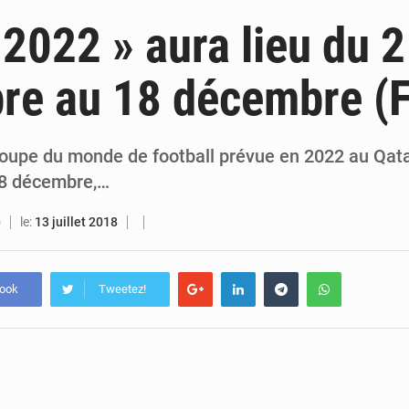
6 août 2026
Sénégal : la presse salue le nouvel appui financier 
 2022 » aura lieu du 
5 août 2026
Sénégal : les subventions à l’énergie bondissent à 729 milliards FCFA pour contenir les pri
e au 18 décembre (F
5 août 2026
Sénégal : le niveau du fleuve Sénégal poursuit sa montée à Podor, les autor
5 août 2026
Sénégal : Ousmane Diagne prêtera serment le 11 août comme président 
oupe du monde de football prévue en 2022 au Qata
8 décembre,…
le:
13 juillet 2018
O
book
Tweetez!