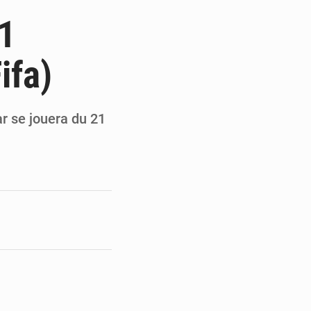
de la Banque mondiale
21
x des carburants et de l’électricité
ifa)
ités appellent à la vigilance
du Conseil constitutionnel
r se jouera du 21