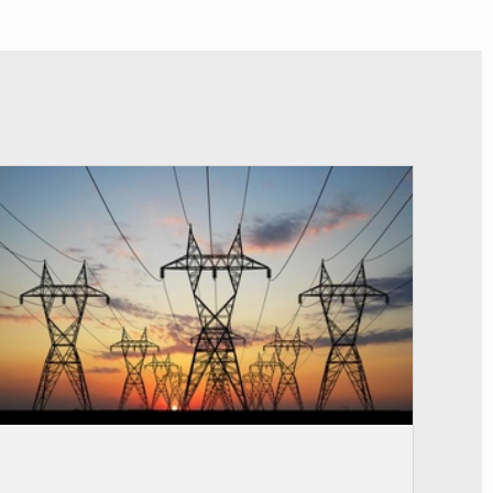
© RTS