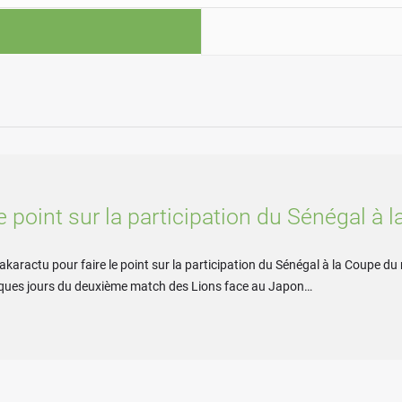
smane Diagne prêtera serment le 11 août comme président du C
le point sur la participation du Sénégal 
Dakaractu pour faire le point sur la participation du Sénégal à la Coupe du
uelques jours du deuxième match des Lions face au Japon…