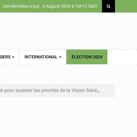
Dernière Mise à jour : 6 August 2026 à 10h12 GMT
SIERS
INTERNATIONAL
ÉLECTION 2024
soutenir les priorités de la Vision Sénégal 2050
enir les prix des carburants et de l’électricité
és appellent à la vigilance