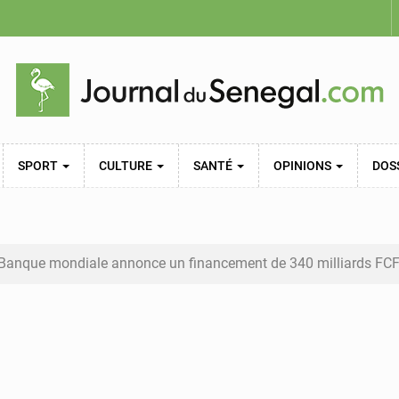
SPORT
CULTURE
SANTÉ
OPINIONS
DOS
Banque mondiale annonce un financement de 340 milliards FCFA pour 
 presse salue le nouvel appui financier de la Banque mondiale
 subventions à l’énergie bondissent à 729 milliards FCFA pour cont
 niveau du fleuve Sénégal poursuit sa montée à Podor, les autorit