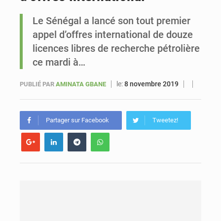
Le Sénégal a lancé son tout premier
Le vice-président de la Banque mondiale, Ousmane Diagana, est en visite au Sénégal
appel d’offres international de douze
licences libres de recherche pétrolière
ce mardi à…
le:
8 novembre 2019
PUBLIÉ PAR
AMINATA GBANE
Partager sur Facebook
Tweetez!