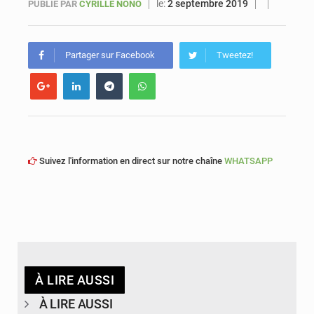
le:
2 septembre 2019
PUBLIÉ PAR
CYRILLE NONO
Sénégal : Ousmane Diagne prêtera serment le 11 août comme président du Conseil constitutionnel
Partager sur Facebook
Tweetez!
Suivez l'information en direct sur notre chaîne
WHATSAPP
À LIRE AUSSI
À LIRE AUSSI