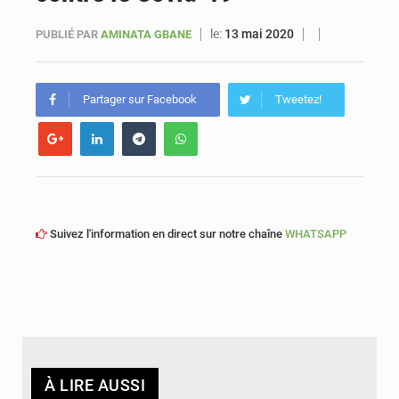
le:
13 mai 2020
PUBLIÉ PAR
AMINATA GBANE
Sénégal : Ousmane Diagne prêtera serment le 11 août comme président du Conseil constitutionnel
Partager sur Facebook
Tweetez!
Suivez l'information en direct sur notre chaîne
WHATSAPP
À LIRE AUSSI