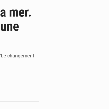
de la Banque mondiale
la mer.
x des carburants et de l’électricité
 une
ités appellent à la vigilance
du Conseil constitutionnel
 "Le changement