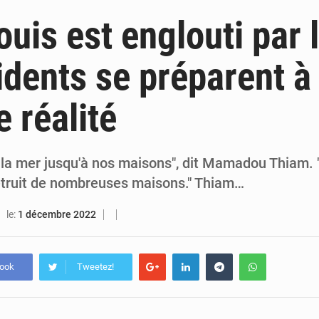
6 août 2026
Sénégal : la presse salue le nouvel appui financier 
ouis est englouti par 
5 août 2026
Sénégal : les subventions à l’énergie bondissent à 729 milliards FCFA pour contenir les pri
idents se préparent à
5 août 2026
Sénégal : le niveau du fleuve Sénégal poursuit sa montée à Podor, les autor
e réalité
5 août 2026
Sénégal : Ousmane Diagne prêtera serment le 11 août comme président 
 la mer jusqu'à nos maisons", dit Mamadou Thiam.
étruit de nombreuses maisons." Thiam…
le:
1 décembre 2022
book
Tweetez!