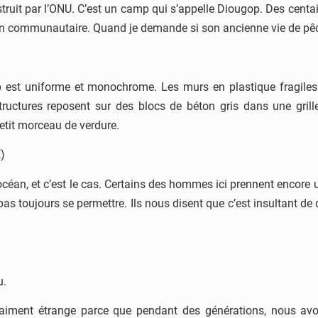
truit par l’ONU. C’est un camp qui s’appelle Diougop. Des centai
on communautaire. Quand je demande si son ancienne vie de p
p est uniforme et monochrome. Les murs en plastique fragile
structures reposent sur des blocs de béton gris dans une gril
petit morceau de verdure.
)
océan, et c’est le cas. Certains des hommes ici prennent encore u
pas toujours se permettre. Ils nous disent que c’est insultant de 
u.
 vraiment étrange parce que pendant des générations, nous av