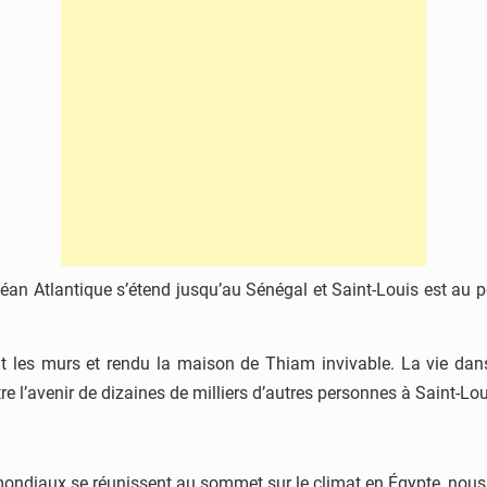
céan Atlantique s’étend jusqu’au Sénégal et Saint-Louis est au p
uit les murs et rendu la maison de Thiam invivable. La vie da
être l’avenir de dizaines de milliers d’autres personnes à Saint-Lou
s mondiaux se réunissent au sommet sur le climat en Égypte, nou