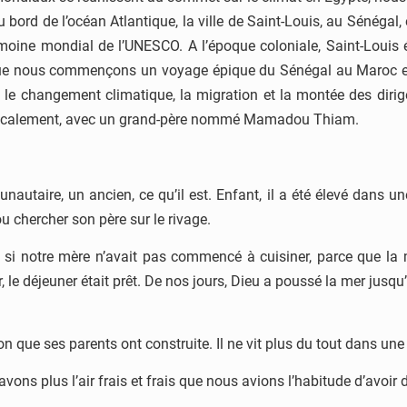
ord de l’océan Atlantique, la ville de Saint-Louis, au Sénégal, e
moine mondial de l’UNESCO. A l’époque coloniale, Saint-Louis ét
que nous commençons un voyage épique du Sénégal au Maroc en p
– le changement climatique, la migration et la montée des dirig
 localement, avec un grand-père nommé Mamadou Thiam.
taire, un ancien, ce qu’il est. Enfant, il a été élevé dans u
u chercher son père sur le rivage.
e si notre mère n’avait pas commencé à cuisiner, parce que la 
r, le déjeuner était prêt. De nos jours, Dieu a poussé la mer jus
 que ses parents ont construite. Il ne vit plus du tout dans un
avons plus l’air frais et frais que nous avions l’habitude d’avoir 