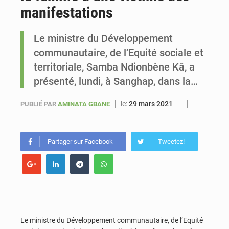
manifestations
Sénégal : Ousmane Diagne prêtera serment le 11 août comme président du Conseil constitutionnel
Le ministre du Développement
communautaire, de l’Equité sociale et
territoriale, Samba Ndionbène Kâ, a
présenté, lundi, à Sanghap, dans la…
le:
29 mars 2021
PUBLIÉ PAR
AMINATA GBANE
Partager sur Facebook
Tweetez!
Le ministre du Développement communautaire, de l’Equité