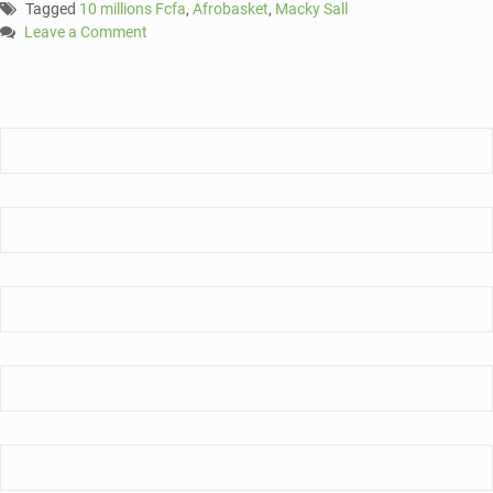
Tagged
10 millions Fcfa
,
Afrobasket
,
Macky Sall
Leave a Comment
on
Afrobasket
2019:
Macky
Sall
offre
10
millions
et
un
appartement
pour
chacune
des
Lionnes