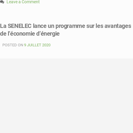
Leave a Comment
on
L’AEME,
la
La SENELEC lance un programme sur les avantages
Senelec
de l’économie d’énergie
et
les
POSTED ON
boulangers
9 JUILLET 2020
signent
une
convention
de
partenariat
mercredi