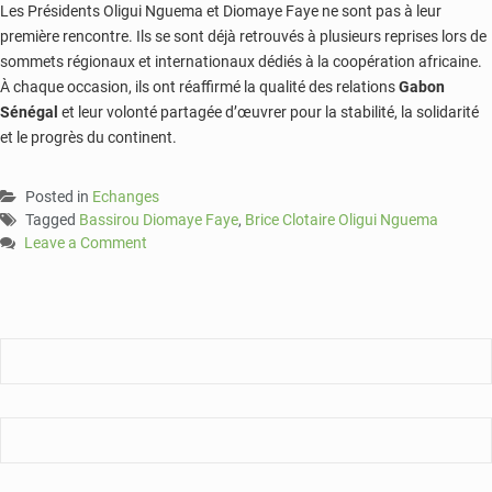
Les Présidents Oligui Nguema et Diomaye Faye ne sont pas à leur
première rencontre. Ils se sont déjà retrouvés à plusieurs reprises lors de
sommets régionaux et internationaux dédiés à la coopération africaine.
À chaque occasion, ils ont réaffirmé la qualité des relations
Gabon
Sénégal
et leur volonté partagée d’œuvrer pour la stabilité, la solidarité
et le progrès du continent.
Posted in
Echanges
Tagged
Bassirou Diomaye Faye
,
Brice Clotaire Oligui Nguema
Leave a Comment
on
Diplomatie
africaine
:
Libreville
et
Dakar
resserrent
leurs
liens