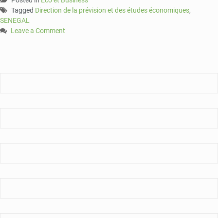
Tagged
Direction de la prévision et des études économiques
,
SENEGAL
Leave a Comment
on
Le
déficit
commercial
s’est
dégradé
en
mars
(DPEE)