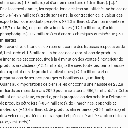
et minéraux (-1,8 milliard) et d’or non monétaire (-1,6 milliard). […]. ’’
En glissement annuel, les exportations de biens ont affiché une baisse de
24,5% (-49,9 milliards), traduisant ainsi, la contraction de la valeur des
exportations de produits pétroliers (-24,3 milliards), d’or non monétaire
(-15,7 milliards), de produits alimentaires (-12,1 milliards), d’acide
phosphorique (-10,2 milliards) et d’engrais chimiques et minéraux (-6,1
milliards).
En revanche, le titane et le zircon ont connu des hausses respectives de
6,1 milliards et 1,5 milliard. La baisse des exportations de produits
alimentaires est consécutive à la diminution des ventes à l’extérieur de
produits arachidiers (-15,4 milliards), atténuée, toutefois, par la hausse
des exportations de produits halieutiques (+2,1 milliards) et de
préparations de soupes, potages et bouillons (+1,0 milliard).
Quant aux importations de biens, elles ont connu une hausse de 282,8
milliards au mois de mars 2020 pour « se situer à 486,2 milliards’’. « Cette
situation s’explique, en partie, par la progression des achats à l’étranger
de produits pétroliers (+86,4 milliards), de « machines, appareils et
moteurs » (+40,4 milliards), de produits alimentaires (+36,1 milliards) et
de « véhicules, matériels de transport et pièces détachées automobiles »
(+35,2 milliards)’’.