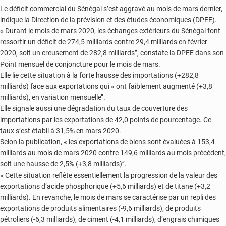
Le déficit commercial du Sénégal s’est aggravé au mois de mars dernier,
indique la Direction de la prévision et des études économiques (DPEE).
« Durant le mois de mars 2020, les échanges extérieurs du Sénégal font
ressortir un déficit de 274,5 milliards contre 29,4 milliards en février
2020, soit un creusement de 282,8 milliards’’, constate la DPEE dans son
Point mensuel de conjoncture pour le mois de mars.
Elle lie cette situation à la forte hausse des importations (+282,8
milliards) face aux exportations qui « ont faiblement augmenté (+3,8
milliards), en variation mensuelle’’.
Elle signale aussi une dégradation du taux de couverture des
importations par les exportations de 42,0 points de pourcentage. Ce
taux s’est établi à 31,5% en mars 2020.
Selon la publication, « les exportations de biens sont évaluées à 153,4
milliards au mois de mars 2020 contre 149,6 milliards au mois précédent,
soit une hausse de 2,5% (+3,8 milliards)’’.
« Cette situation reflète essentiellement la progression de la valeur des
exportations d’acide phosphorique (+5,6 milliards) et de titane (+3,2
milliards). En revanche, le mois de mars se caractérise par un repli des
exportations de produits alimentaires (-9,6 milliards), de produits
pétroliers (-6,3 milliards), de ciment (-4,1 milliards), d’engrais chimiques