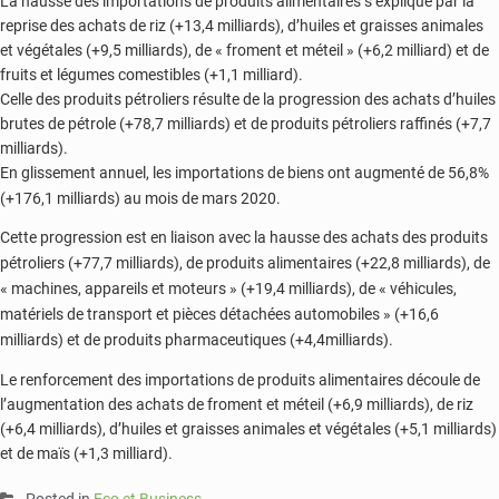
La hausse des importations de produits alimentaires s’explique par la
reprise des achats de riz (+13,4 milliards), d’huiles et graisses animales
et végétales (+9,5 milliards), de « froment et méteil » (+6,2 milliard) et de
fruits et légumes comestibles (+1,1 milliard).
Celle des produits pétroliers résulte de la progression des achats d’huiles
brutes de pétrole (+78,7 milliards) et de produits pétroliers raffinés (+7,7
milliards).
En glissement annuel, les importations de biens ont augmenté de 56,8%
(+176,1 milliards) au mois de mars 2020.
Cette progression est en liaison avec la hausse des achats des produits
pétroliers (+77,7 milliards), de produits alimentaires (+22,8 milliards), de
« machines, appareils et moteurs » (+19,4 milliards), de « véhicules,
matériels de transport et pièces détachées automobiles » (+16,6
milliards) et de produits pharmaceutiques (+4,4milliards).
Le renforcement des importations de produits alimentaires découle de
l’augmentation des achats de froment et méteil (+6,9 milliards), de riz
(+6,4 milliards), d’huiles et graisses animales et végétales (+5,1 milliards)
et de maïs (+1,3 milliard).
Posted in
Eco et Business