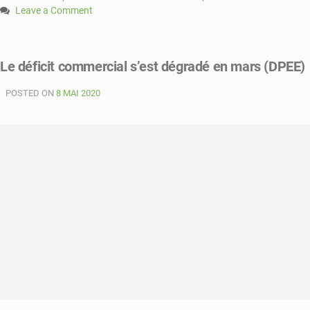
Leave a Comment
on
La
balance
Le déficit commercial s’est dégradé en mars (DPEE)
commerciale
déficitaire
POSTED ON
8 MAI 2020
de
435,1
milliards
au
deuxième
trimestre
(DPEE)