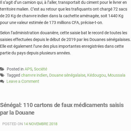
Il s’agit d’un camion qui, à l’aller, transportait du ciment pour le livrer en
territoire malien. C’est au retour que les trafiquants ont chargé 72 sacs
de 20 Kg de chanvre indien dans la cachette aménagée, soit 1440 Kg
pour une valeur estimée de 173 millions CFA, précise-t-on.
Selon l’administration douanière, cette saisie bat le record de toutes les
saisies effectuées depuis le début de 2019 par les Douanes sénégalaises.
Elle est également l’une des plus importantes enregistrées dans cette
partie du pays depuis plusieurs années.
Posted in
APS
,
Société
Tagged
chanvre indien
,
Douane sénégalaise
,
Kédougou
,
Moussala
Leave a Comment
on
1440
kilos
Sénégal: 110 cartons de faux médicaments saisis
de
par la Douane
chanvre
indien
POSTED ON
saisis
14 NOVEMBRE 2018
à