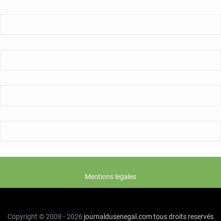
la
Douane
Mentions legales
Copyright © 2008 - 2026
journaldusenegal.com
tous droits reservés