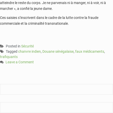
atteindre le reste du corps. Je ne parvenais ni à manger, ni à voir, ni à
marcher », a confié la jeune dame.
Ces saisies s’inscrivent dans le cadre de la lutte contre la fraude
commerciale et la criminalité transnationale.
Posted in
Sécurité
Tagged
chanvre indien
,
Douane sénégalaise
,
faux médicaments
,
trafiquants
Leave a Comment
on
Sénégal:
110
cartons
de
faux
médicaments
saisis
par