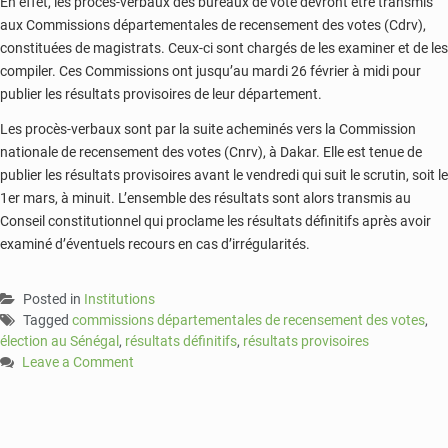
En effet, les procès-verbaux des bureaux de vote devront être transmis
aux Commissions départementales de recensement des votes (Cdrv),
constituées de magistrats. Ceux-ci sont chargés de les examiner et de les
compiler. Ces Commissions ont jusqu’au mardi 26 février à midi pour
publier les résultats provisoires de leur département.
Les procès-verbaux sont par la suite acheminés vers la Commission
nationale de recensement des votes (Cnrv), à Dakar. Elle est tenue de
publier les résultats provisoires avant le vendredi qui suit le scrutin, soit le
1er mars, à minuit. L’ensemble des résultats sont alors transmis au
Conseil constitutionnel qui proclame les résultats définitifs après avoir
examiné d’éventuels recours en cas d’irrégularités.
Posted in
Institutions
Tagged
commissions départementales de recensement des votes
,
élection au Sénégal
,
résultats définitifs
,
résultats provisoires
Leave a Comment
on
Présidentielle
2019
: