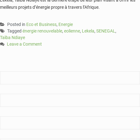
Lekela, Taïba Ndiaye est la dernière étape de leur plan visant à offrir les
meilleurs projets d’énergie propre à travers l’Afrique.
Posted in
Eco et Business
,
Energie
Tagged
énergie renouvelable
,
eolienne
,
Lekela
,
SENEGAL
,
Taïba Ndiaye
Leave a Comment
on
Sénégal:
Lekela
veut
construire
un
parc
éolien
à
Taïba
Ndiaye