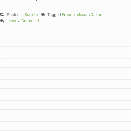
Posted in
Société
Tagged
Fraude télécom Dakar
Leave a Comment
on
Dakar
:
six
étrangers
arrêtés
dans
une
vaste
affaire
de
fraude
aux
télécommunications