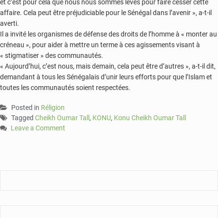
et c’est pour cela que nous nous sommes levés pour faire cesser cette
affaire. Cela peut être préjudiciable pour le Sénégal dans l’avenir », a-t-il
averti.
Il a invité les organismes de défense des droits de l’homme à « monter au
créneau », pour aider à mettre un terme à ces agissements visant à
« stigmatiser » des communautés.
« Aujourd’hui, c’est nous, mais demain, cela peut être d’autres », a-t-il dit,
demandant à tous les Sénégalais d’unir leurs efforts pour que l’Islam et
toutes les communautés soient respectées.
Posted in
Réligion
Tagged
Cheikh Oumar Tall
,
KONU
,
Konu Cheikh Oumar Tall
Leave a Comment
on
Le
« KONU »
dénonce
des
injures
contre
des