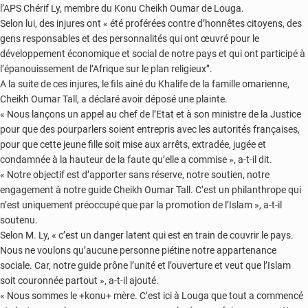
l’APS Chérif Ly, membre du Konu Cheikh Oumar de Louga.
Selon lui, des injures ont « été proférées contre d’honnêtes citoyens, des
gens responsables et des personnalités qui ont œuvré pour le
développement économique et social de notre pays et qui ont participé à
l’épanouissement de l’Afrique sur le plan religieux’’.
A la suite de ces injures, le fils ainé du Khalife de la famille omarienne,
Cheikh Oumar Tall, a déclaré avoir déposé une plainte.
« Nous lançons un appel au chef de l’Etat et à son ministre de la Justice
pour que des pourparlers soient entrepris avec les autorités françaises,
pour que cette jeune fille soit mise aux arrêts, extradée, jugée et
condamnée à la hauteur de la faute qu’elle a commise », a-t-il dit.
« Notre objectif est d’apporter sans réserve, notre soutien, notre
engagement à notre guide Cheikh Oumar Tall. C’est un philanthrope qui
n’est uniquement préoccupé que par la promotion de l’Islam », a-t-il
soutenu.
Selon M. Ly, « c’est un danger latent qui est en train de couvrir le pays.
Nous ne voulons qu’aucune personne piétine notre appartenance
sociale. Car, notre guide prône l’unité et l’ouverture et veut que l’Islam
soit couronnée partout », a-t-il ajouté.
« Nous sommes le +konu+ mère. C’est ici à Louga que tout a commencé