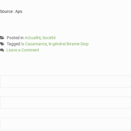
Source : Aps
Posted in
Actualité
,
Société
Tagged
la Casamance
,
le général Birame Diop
Leave a Comment
on
CASAMANCE
:
Le
CEMGA
assure
les
populations
du
soutien
de
l’armée.