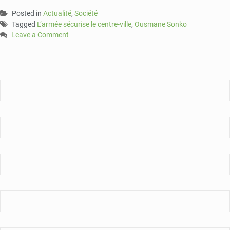
Posted in
Actualité
,
Société
Tagged
L’armée sécurise le centre-ville
,
Ousmane Sonko
Leave a Comment
on
Affaire
Sonko
:
L’armée
sécurise
le
centre-
ville.