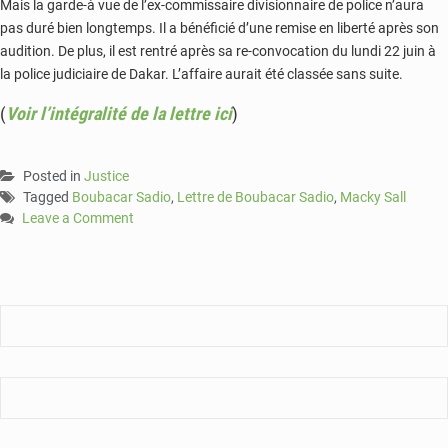
Mais la garde-à vue de l’ex-commissaire divisionnaire de police n’aura
pas duré bien longtemps. Il a bénéficié d’une remise en liberté après son
audition. De plus, il est rentré après sa re-convocation du lundi 22 juin à
la police judiciaire de Dakar. L’affaire aurait été classée sans suite.
(
Voir l’intégralité de la lettre ici
)
Posted in
Justice
Tagged
Boubacar Sadio
,
Lettre de Boubacar Sadio
,
Macky Sall
Leave a Comment
on
Boubacar
Sadio
arrêté
puis
libéré
après
une
« offense
au
Chef