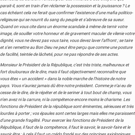
parait-il, sont en train d’en réclamer la possession et la jouissance ? Le
cas échéant cela ne ferait que confirmer l’existence d’une mafia politico-
religieuse qui se nourrit du sang du peuple et s’abreuve de sa sueur.
Quand on vous cite dans un énorme scandale à même de ternir votre
image, de souiller votre honneur et de gravement maculer de vilenie votre
dignité, vous ne devez pas vous taire, vous devez laver l’affront ; se taire
et s’en remettre au Bon Dieu ne peut être perçu que comme une posture
de facilité, teintée de lâcheté, pour ne pas répondre de ses actes.
Monsieur le Président de la République, c’est très triste, malheureux et
fort douloureux de le dire, mais il faut objectivement reconnaître que
vous êtes « un accident » dans la noble marche de l’histoire de notre
pays. Vous n’auriez jamais dû être notre président. Comme je n’ai eu de
cesse de le dire, de le répéter et de le seriner à tout bout de champ, vous
n’en avez ni la carrure, ni la compétence encore moins le charisme. Les
fonctions de Président de la république sont éminentes, sérieuses et très
lourdes à porter ; vos épaules sont certes larges mais elles me paraissent
d’une grande fragilité. Pour exercer les fonctions de Président de la
République, il faut de la compétence, il faut le savoir, le savoir-faire et le
savoir être ; à cela il faut un crédo fondé sur des principes axiologiques