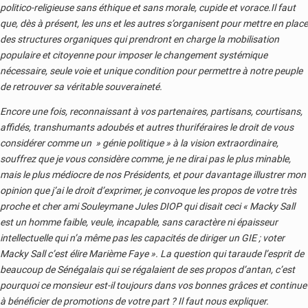
politico-religieuse sans éthique et sans morale, cupide et vorace.Il faut
que, dès à présent, les uns et les autres s’organisent pour mettre en place
des structures organiques qui prendront en charge la mobilisation
populaire et citoyenne pour imposer le changement systémique
nécessaire, seule voie et unique condition pour permettre à notre peuple
de retrouver sa véritable souveraineté.
Encore une fois, reconnaissant à vos partenaires, partisans, courtisans,
affidés, transhumants adoubés et autres thuriféraires le droit de vous
considérer comme un » génie politique » à la vision extraordinaire,
souffrez que je vous considère comme, je ne dirai pas le plus minable,
mais le plus médiocre de nos Présidents, et pour davantage illustrer mon
opinion que j’ai le droit d’exprimer, je convoque les propos de votre très
proche et cher ami Souleymane Jules DIOP qui disait ceci « Macky Sall
est un homme faible, veule, incapable, sans caractère ni épaisseur
intellectuelle qui n’a même pas les capacités de diriger un GIE ; voter
Macky Sall c’est élire Marième Faye ». La question qui taraude l’esprit de
beaucoup de Sénégalais qui se régalaient de ses propos d’antan, c’est
pourquoi ce monsieur est-il toujours dans vos bonnes grâces et continue
à bénéficier de promotions de votre part ? Il faut nous expliquer.