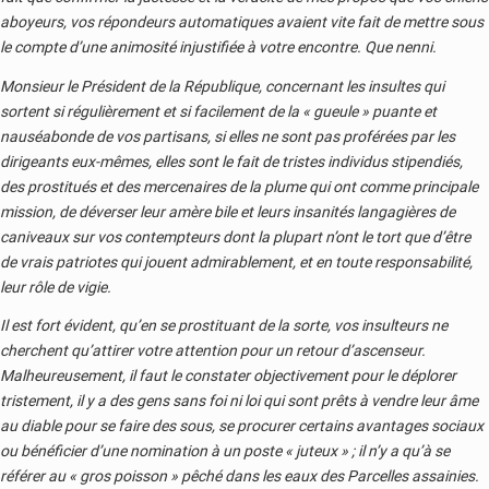
aboyeurs, vos répondeurs automatiques avaient vite fait de mettre sous
le compte d’une animosité injustifiée à votre encontre. Que nenni.
Monsieur le Président de la République, concernant les insultes qui
sortent si régulièrement et si facilement de la « gueule » puante et
nauséabonde de vos partisans, si elles ne sont pas proférées par les
dirigeants eux-mêmes, elles sont le fait de tristes individus stipendiés,
des prostitués et des mercenaires de la plume qui ont comme principale
mission, de déverser leur amère bile et leurs insanités langagières de
caniveaux sur vos contempteurs dont la plupart n’ont le tort que d’être
de vrais patriotes qui jouent admirablement, et en toute responsabilité,
leur rôle de vigie.
Il est fort évident, qu’en se prostituant de la sorte, vos insulteurs ne
cherchent qu’attirer votre attention pour un retour d’ascenseur.
Malheureusement, il faut le constater objectivement pour le déplorer
tristement, il y a des gens sans foi ni loi qui sont prêts à vendre leur âme
au diable pour se faire des sous, se procurer certains avantages sociaux
ou bénéficier d’une nomination à un poste « juteux » ; il n’y a qu’à se
référer au « gros poisson » pêché dans les eaux des Parcelles assainies.