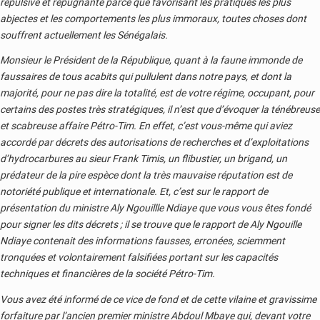
répulsive et répugnante parce que favorisant les pratiques les plus
abjectes et les comportements les plus immoraux, toutes choses dont
souffrent actuellement les Sénégalais.
Monsieur le Président de la République, quant à la faune immonde de
faussaires de tous acabits qui pullulent dans notre pays, et dont la
majorité, pour ne pas dire la totalité, est de votre régime, occupant, pour
certains des postes très stratégiques, il n’est que d’évoquer la ténébreuse
et scabreuse affaire Pétro-Tim. En effet, c’est vous-même qui aviez
accordé par décrets des autorisations de recherches et d’exploitations
d’hydrocarbures au sieur Frank Timis, un flibustier, un brigand, un
prédateur de la pire espèce dont la très mauvaise réputation est de
notoriété publique et internationale. Et, c’est sur le rapport de
présentation du ministre Aly Ngouillle Ndiaye que vous vous êtes fondé
pour signer les dits décrets ; il se trouve que le rapport de Aly Ngouille
Ndiaye contenait des informations fausses, erronées, sciemment
tronquées et volontairement falsifiées portant sur les capacités
techniques et financières de la société Pétro-Tim.
Vous avez été informé de ce vice de fond et de cette vilaine et gravissime
forfaiture par l’ancien premier ministre Abdoul Mbaye qui, devant votre