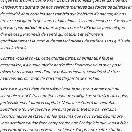
ce que cette bonne dame a fait de plus et de mieux que certains de nos
valeureux magistrats, de nos vaillants membres des forces de défense et
de sécurité dont certains sont tombés sur le champ d’honneur, de nos
braves enseignants qui vous ont inculqués les connaissances et le savoir
qui vous permettent de trôner aujourd’hui à la tête de ce pays ; et que
dire de ces personnels de santé qui côtoient et affrontent
quotidiennement la mort et de ces techniciens de surface sans qui la vie
serait invivable.
Comme vous le voyez, cette grande dame, charmante, il faut le
reconnaître, n’a aucun mérite particulier ; l’acte que vous avez posé
relève tout simplement d’un favoritisme injuste, injustifié et de très
mauvais aloi sur fond de violation flagrante de nos lois.
Monsieur le Président de la République, le pays tout entier bruit du
scandale relatif à l’occupation sauvage et illégal de notre littoral et plus
particulièrement dans la capitale. Nous assistons à un véritable
banditisme foncier favorisé, encouragé et entretenu par certains
fonctionnaires de l’État. Par les mesures que vous venez de prendre,
vous semblez vouloir faire comprendre aux Sénégalais que vous n’étiez
pas informé et que vous venez tout juste d’apprendre cette situation.