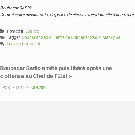
Boubacar SADIO
Commissaire divisionnaire de police de classe exceptionnelle à la retraite
Posted in
Justice
Tagged
Boubacar Sadio
,
Lettre de Boubacar Sadio
,
Macky Sall
Leave a Comment
on
La
lettre
Boubacar Sadio arrêté puis libéré après une
de
« offense au Chef de l’Etat »
Boubacar
Sadio
POSTED ON
au
23 JUIN 2020
Président
Macky
Sall
qui
lui
a
valu