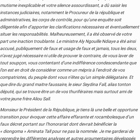
mutisme inexplicable et votre silence assourdissant, a dû saisir les
instances judiciaires, notamment le Procureur de la république et
administratives, les corps de contrôle, pour qu’une enquête soit
diligentée afin d’apporter les clarifications nécessaires et éventuellement
situer les responsabilités. Malheureusement, il a été observé de votre
part une inaction troublante. Le ministre Aly Ngouille Ndiaye a été ainsi
accusé, publiquement de faux et usage de faux et jamais, tous les deux,
n’avez jugé nécessaire ni utile de prouver le contraire, de vous laver de
tout soupçon, vous contentant d’une indifférence condescendante que
l’on est en droit de considérer comme un mépris à l’endroit de vos
compatriotes, du peuple dont vous n’êtes qu’un simple délégataire. Et
que dire du grand maitre faussaire, le sieur Seydina Fall, alias tonton
député, qui se trouve être un de vos thuriféraires mais surtout ami de
votre jeune frère Aliou Sall.
Monsieur le Président de la République, je tiens là une belle et opportune
transition pour évoquer cette affaire effarante et rocambolesque d’un
faux décret portant sur l’honorariat dont devrait bénéficier la
« diongoma » Aminata Tall pour ne pas la nommée. Je me garderai de
reprendre les différentes analyses et autres argumentaires développés