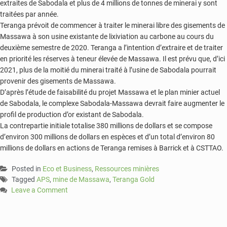
extraites de Sabodala et plus de 4 millions de tonnes de minerai y sont
traitées par année.
Teranga prévoit de commencer à traiter le minerai libre des gisements de
Massawa à son usine existante de lixiviation au carbone au cours du
deuxième semestre de 2020. Teranga a l’intention d’extraire et de traiter
en priorité les réserves à teneur élevée de Massawa. Il est prévu que, d’ici
2021, plus de la moitié du minerai traité à l’usine de Sabodala pourrait
provenir des gisements de Massawa.
D’après l’étude de faisabilité du projet Massawa et le plan minier actuel
de Sabodala, le complexe Sabodala-Massawa devrait faire augmenter le
profil de production d’or existant de Sabodala.
La contrepartie initiale totalise 380 millions de dollars et se compose
d’environ 300 millions de dollars en espèces et d’un total d’environ 80
millions de dollars en actions de Teranga remises à Barrick et à CSTTAO.
Posted in
Eco et Business
,
Ressources minières
Tagged
APS
,
mine de Massawa
,
Teranga Gold
Leave a Comment
on
La
mine