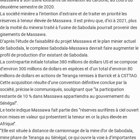
Massawa à son usine existante de lixiviation au carbone, au cours du
deuxième semestre de 2020.
La société minière a l’intention d’extraire et de traiter en priorité les
réserves à teneur élevée de Massawa. Il est prévu que, d’ici à 2021, plus
de la moitié du minerai traité à l’usine de Sabodala pourrait provenir des
gisements de Massawa.
D’après l’étude de faisabilité du projet Massawa et le plan minier actuel
de Sabodala, le complexe Sabodala-Massawa devrait faire augmenter le
profil de production d’or existant de Sabodala.
La contrepartie initiale totalise 380 millions de dollars US et se compose
d’environ 300 millions de dollars en espèces et d’un total d’environ 80
millions de dollars en actions de Teranga remises à Barrick et à CSTTAO.
Cette acquisition résulte d’une convention définitive conclue par la
société, précise le communiqués, soulignant que ‘’la participation
restante de 10 % dans Massawa appartiendra au gouvernement du
Sénégal’’.
Le texte indique Massawa fait partie des ‘’réserves aurifères à ciel ouvert
non mises en valeur qui présentent la teneur en or la plus élevée en
Afrique’’.
‘’Elle est située à distance de camionnage de la mine d’or de Sabodala,
mine phare de Teranga au Sénégal, ce qui ouvre la voie à d’importantes