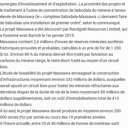
synergies d’investissement et d’exploitation. La proximité des projets et
le traitement à l’usine de concentration de Sabodala du minerai à teneur
élevée de Massawa (le « complexe Sabodala-Massawa ») devraient faire
de Sabodala une installation de premier ordre’’, selon le communiqué.
Le projet Massawa a été découvert par Randgold Resources Limited, qui
a fusionné avec Barrick le 1er janvier 2019.
Massawa contient 2,6 millions d’onces de réserves minérales aurifères
historiques prouvées et probables, calculées à un prix de l’or de 1 200
$/oz. Environ 80 % du minerai devrait être traité par lixiviation au
carbone du minerai vierge, le reste étant traité au moyen d’un circuit
biox.
L’étude de faisabilité du projet Massawa envisageait la construction
d’infrastructures moyennant environ 333 millions de dollars, auxquelles
serait ajouté un circuit biox pour traiter les minerais réfractaires aux
dernières étapes de la durée de vie de la mine moyennant 80 millions de
dollars supplémentaires, soit un coût d’immobilisations total de 413
millions de dollars.
À lui seul, le projet Massawa devait produire en moyenne environ 200
000 onces d’or par année au cours des 10 premières années.
À l’heure actuelle, entre 35 et 40 millions de tonnes de matériau sont