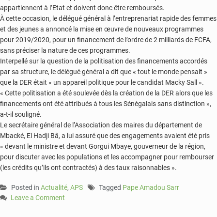
appartiennent à l’Etat et doivent donc être remboursés.
À cette occasion, le délégué général à l’entreprenariat rapide des femmes
et des jeunes a annoncé la mise en œuvre de nouveaux programmes
pour 2019/2020, pour un financement de l’ordre de 2 milliards de FCFA,
sans préciser la nature de ces programmes.
Interpellé sur la question de la politisation des financements accordés
par sa structure, le délégué général a dit que « tout le monde pensait »
que la DER était « un appareil politique pour le candidat Macky Sall ».
« Cette politisation a été soulevée dès la création de la DER alors que les
financements ont été attribués à tous les Sénégalais sans distinction »,
a-t-il souligné.
Le secrétaire général de l’Association des maires du département de
Mbacké, El Hadji Bâ, a lui assuré que des engagements avaient été pris
« devant le ministre et devant Gorgui Mbaye, gouverneur de la région,
pour discuter avec les populations et les accompagner pour rembourser
(les crédits qu’ils ont contractés) à des taux raisonnables ».
Posted in
Actualité
,
APS
Tagged
Pape Amadou Sarr
Leave a Comment
on