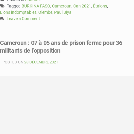
Tagged
BURKINA FASO
,
Cameroun
,
Can 2021
,
Étalons
,
Lions indomptables
,
Olembe
,
Paul Biya
Leave a Comment
on
CAN
2021
Cameroun : 07 à 05 ans de prison ferme pour 36
:
militants de l’opposition
premier
match,
POSTED ON
victoire
28 DÉCEMBRE 2021
des
Lions
indomptables
sur
les
Étalons