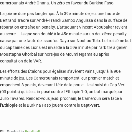
camerounais André Onana. Un zéro en faveur du Burkina Faso.
La joie ne dure pas longtemps. À la 39e minute de jeu, une faute de
Bertrand Traore sur André-Franck Zambo Anguissa dans la surface de
réparation entraîne un penalty. L’attaquant Vincent Aboubakar revient
au score. Il signe son doublé à la 45e minute sur un deuxième penalty
causé par une faute de Issoufou Dayo sur Nouhou Tolo. Le troisième but
du capitaine des Lions est invalidé à la 59e minute par l’arbitre algérien
Moustapha Ghorbal sur hors-jeu de Moumi Ngamaleu après
consultation de la VAR.
Les efforts des Étalons pour égaliser s’avèrent vains jusqu’à la 90e
minute de jeu. Les Camerounais remportent leur premier match et
empochent 3 points, devenant tête de la poule. Il est suivi du Cap-Vert
(03 points) qui s’est imposé contre l’Ethiopie 1-0, un but marqué par
Julio Tavares. Rendez-vous jeudi prochain, le Cameroun sera face à
l’Ethiopie
et le Burkina Faso jouera contre le
Capt-Vert
.
Posted in
Football