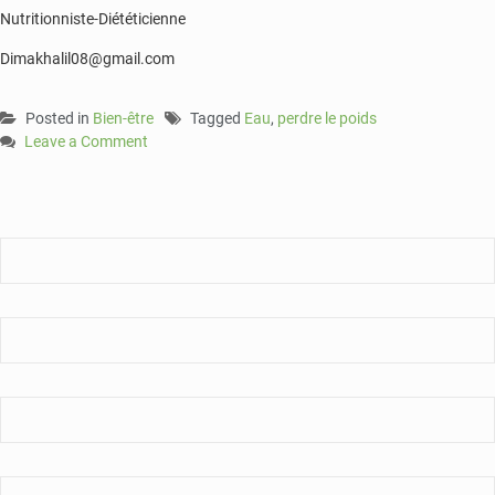
Nutritionniste-Diététicienne
Dimakhalil08@gmail.com
Posted in
Bien-être
Tagged
Eau
,
perdre le poids
Leave a Comment
on
L’eau:
une
boisson
indispensable
pour
la
perte
de
poids