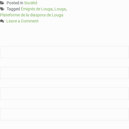
Posted in
Société
Tagged
Émigrés de Louga
,
Louga
,
Plateforme de la diaspora de Louga
Leave a Comment
on
Des
émigrés
de
Louga
réclament
une
baisse
des
prix
des
billets
d’avion