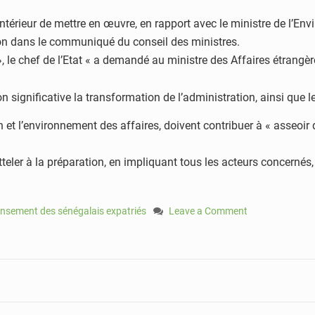
ntérieur de mettre en œuvre, en rapport avec le ministre de l’En
-on dans le communiqué du conseil des ministres.
 », le chef de l’Etat « a demandé au ministre des Affaires étrang
on significative la transformation de l’administration, ainsi que 
 et l’environnement des affaires, doivent contribuer à « asseoir
tteler à la préparation, en impliquant tous les acteurs concernés
nsement des sénégalais expatriés
Leave a Comment
on
Des
instructions
de
Macky
Sall
sur