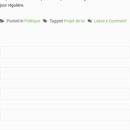
jour régulière.
Posted in
Politique
Tagged
Projet de loi
Leave a Comment
on
L’Assemblée
nationale
adopte
la
loi
sur
la
déclaration
de
patrimoine
:
130
députés
pour,
une
voix