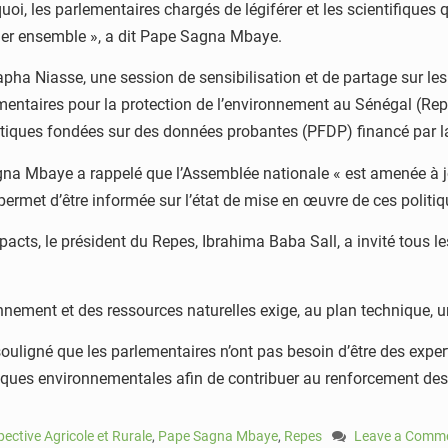
uoi, les parlementaires chargés de légiférer et les scientifiques
ller ensemble », a dit Pape Sagna Mbaye.
pha Niasse, une session de sensibilisation et de partage sur les 
aires pour la protection de l’environnement au Sénégal (Repes). 
litiques fondées sur des données probantes (PFDP) financé par l
a Mbaye a rappelé que l’Assemblée nationale « est amenée à jou
permet d’être informée sur l’état de mise en œuvre de ces politiq
cts, le président du Repes, Ibrahima Baba Sall, a invité tous les
onnement et des ressources naturelles exige, au plan technique, u
 souligné que les parlementaires n’ont pas besoin d’être des expe
litiques environnementales afin de contribuer au renforcement de
pective Agricole et Rurale
,
Pape Sagna Mbaye
,
Repes
Leave a Comm