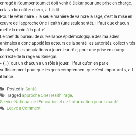
enragé à Koumpentoum et doit venir à Dakar pour une prise en charge,
cela va lui coûter cher », a-t-il dit.
Pour le vétérinaire, « la seule manière de vaincre la rage, c’est la mise en
œuvre de l’approche One Health (une seule santé). Il faut que chacun
mette la main à la patte’’.
Le chef du bureau de surveillance épidémiologique des maladies
animales a donc appelé les acteurs de la santé, les autorités, collectivités
locales, et les populations à jouer leur rôle, pour une prise en charge
correcte de la rage au Sénégal.
« (…)Tout un chacun a un rôle à jouer. Il faut qu’on en parle
suffisamment pour que les gens comprennent que c’est important », a-t-
il lancé.
Posted in
Santé
Tagged
approche One Health
,
rage
,
Service National de l’Education et de l’Information pour la santé
Leave a Comment
on
Un
professionnel
de