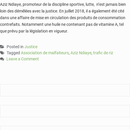
Aziz Ndiaye, promoteur de la discipline sportive, lutte, n’est jamais bien
loin des démêlées avec la justice. En juillet 2018, il a également été cité
dans une affaire de mise en circulation des produits de consommation
contrefaits. Notamment une huile ne contenant pas de vitamine A, tel
que prévu par la législation en vigueur.
Posted in
Justice
Tagged
Association de malfaiteurs
,
Aziz Ndiaye
,
trafic de riz
Leave a Comment
on
Association
de
malfaiteurs
:
Aziz
Ndiaye,
son
frère
et
son