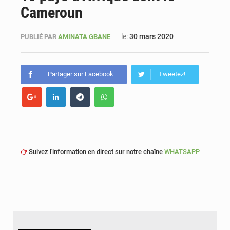
Cameroun
Sénégal : Ousmane Diagne prêtera serment le 11 août comme président du Conseil constitutionnel
le:
30 mars 2020
PUBLIÉ PAR
AMINATA GBANE
Partager sur Facebook
Tweetez!
Suivez l'information en direct sur notre chaîne
WHATSAPP