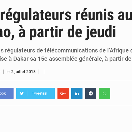
6 août 2026
Sénégal : la presse salue le nouvel appui financier 
régulateurs réunis au
5 août 2026
Sénégal : les subventions à l’énergie bondissent à 729 milliards FCFA pour contenir les pri
ao, à partir de jeudi
5 août 2026
Sénégal : le niveau du fleuve Sénégal poursuit sa montée à Podor, les autor
5 août 2026
Sénégal : Ousmane Diagne prêtera serment le 11 août comme président 
s régulateurs de télécommunications de l’Afrique 
se à Dakar sa 15e assemblée générale, à partir d
le:
2 juillet 2018
O
book
Tweetez!