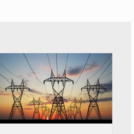
© RTS