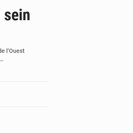
de la Banque mondiale
 sein
x des carburants et de l’électricité
ités appellent à la vigilance
du Conseil constitutionnel
de l’Ouest
e…