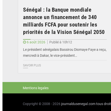
Sénégal : la Banque mondiale
annonce un financement de 340
milliards FCFA pour soutenir les
priorités de la Vision Sénégal 2050
6 août 2026
Publié à 10h12
Le président sénégalais Bassirou Diomaye Faye a reçu,
mercredi à Dakar, le vice-président…
SAVOIR PLUS
Mentions legales
Copyright © 2008 - 2026
journaldusenegal.com
tous droi