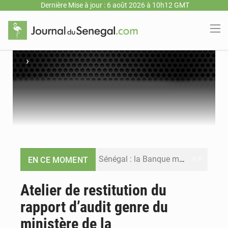
Dernière Mise à jour : 6 août 2026 à 10h12 GMT
›
Sénégal : la Banque mondiale annonce un financement de 340 milliards FCFA pour soutenir les priorités de la Vision Sénégal 2050
EN CE MOMENT
Sénégal : la presse salue le nouvel appui financier de la Banque mondiale
Atelier de restitution du
rapport d’audit genre du
Sénégal : les subventions à l’énergie bondissent à 729 milliards FCFA pour contenir les prix des carburants et de l’électricité
ministère de la
Sénégal : le niveau du fleuve Sénégal poursuit sa montée à Podor, les autorités appellent à la vigilance