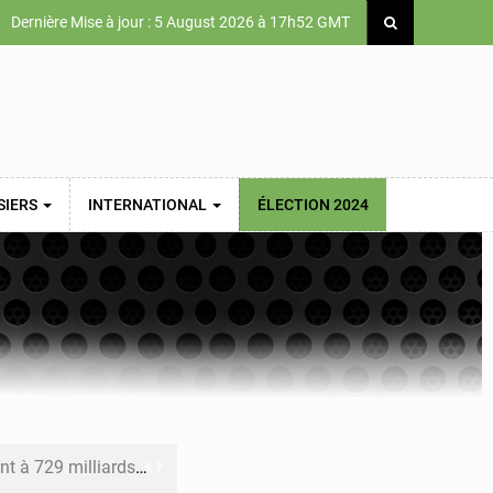
Dernière Mise à jour : 5 August 2026 à 17h52 GMT
SIERS
INTERNATIONAL
ÉLECTION 2024
x des carburants et de l’électricité