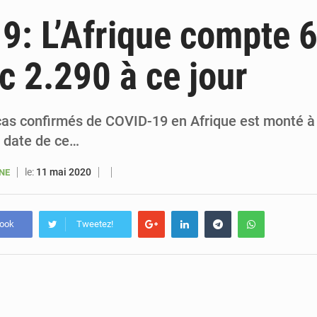
5 août 2026
Sénégal : le niveau du fleuve Sénégal poursuit sa montée à Podor, les autor
9: L’Afrique compte 
5 août 2026
Sénégal : Ousmane Diagne prêtera serment le 11 août comme président 
c 2.290 à ce jour
5 août 2026
Pétrole : le Sénégal clarifie les revenus tirés du champ de Sangomar et réfute les accusati
5 août 2026
Le vice-président de la Banque mondiale, Ousmane Diagana, e
as confirmés de COVID-19 en Afrique est monté à
 date de ce…
le:
11 mai 2020
ANE
book
Tweetez!