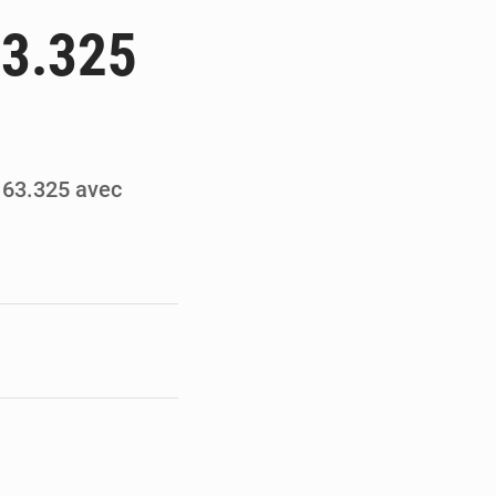
ités appellent à la vigilance
63.325
du Conseil constitutionnel
ons sur un faible retour financier
st en visite au Sénégal
 63.325 avec