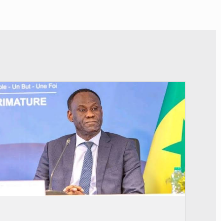
© RTS