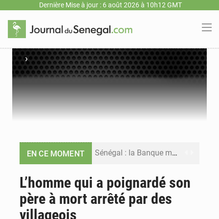
Dernière Mise à jour : 6 août 2026 à 10h12 GMT
›
Sénégal : la Banque mondiale annonce un financement de 340 milliards FCFA pour soutenir les priorités de la Vision Sénégal 2050
EN CE MOMENT
Sénégal : la presse salue le nouvel appui financier de la Banque mondiale
L’homme qui a poignardé son
père à mort arrêté par des
Sénégal : les subventions à l’énergie bondissent à 729 milliards FCFA pour contenir les prix des carburants et de l’électricité
villageois
Sénégal : le niveau du fleuve Sénégal poursuit sa montée à Podor, les autorités appellent à la vigilance