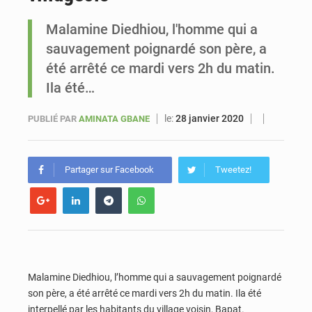
Malamine Diedhiou, l'homme qui a
Sénégal : Ousmane Diagne prêtera serment le 11 août comme président du Conseil constitutionnel
sauvagement poignardé son père, a
été arrêté ce mardi vers 2h du matin.
Ila été…
le:
28 janvier 2020
PUBLIÉ PAR
AMINATA GBANE
Partager sur Facebook
Tweetez!
Malamine Diedhiou, l’homme qui a sauvagement poignardé
son père, a été arrêté ce mardi vers 2h du matin. Ila été
interpellé par les habitants du village voisin, Bapat.