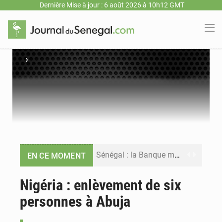
Dernière Mise à jour : 6 août 2026 à 10h12 GMT
›
Sénégal : la Banque mondiale annonce un financement de 340 milliards FCFA pour soutenir les priorités de la Vision Sénégal 2050
EN CE MOMENT
Sénégal : la presse salue le nouvel appui financier de la Banque mondiale
Nigéria : enlèvement de six
personnes à Abuja
Sénégal : les subventions à l’énergie bondissent à 729 milliards FCFA pour contenir les prix des carburants et de l’électricité
Sénégal : le niveau du fleuve Sénégal poursuit sa montée à Podor, les autorités appellent à la vigilance