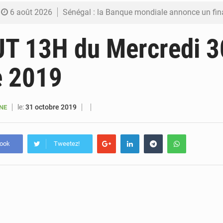
6 août 2026
Sénégal : la Banque mondiale annonce un financement de 340 milliards FCFA pour soutenir les
6 août 2026
Sénégal : la presse salue le nouvel appui financier 
JT 13H du Mercredi 3
5 août 2026
Sénégal : les subventions à l’énergie bondissent à 729 milliards FCFA pour contenir les pri
e 2019
5 août 2026
Sénégal : le niveau du fleuve Sénégal poursuit sa montée à Podor, les autor
5 août 2026
Sénégal : Ousmane Diagne prêtera serment le 11 août comme président 
le:
31 octobre 2019
ANE
book
Tweetez!