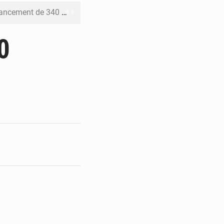
 priorités de la Vision Sénégal 2050
de la Banque mondiale
0
x des carburants et de l’électricité
ités appellent à la vigilance
du Conseil constitutionnel