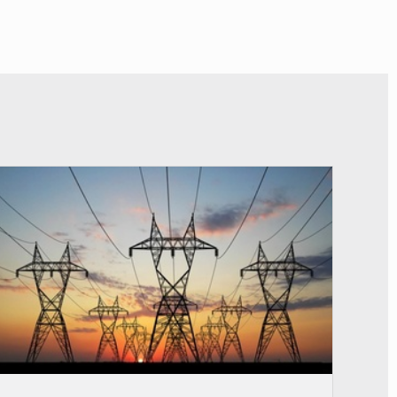
© RTS